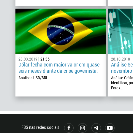
28.03.2019
21:35
28.10.2018
Dólar fecha com maior valor em quase
Análise Se
seis meses diante da crise governista.
novembro
Análises USD/BRL
Análise Gráfi
identificar, 
Forex…
FBS nas redes sociais