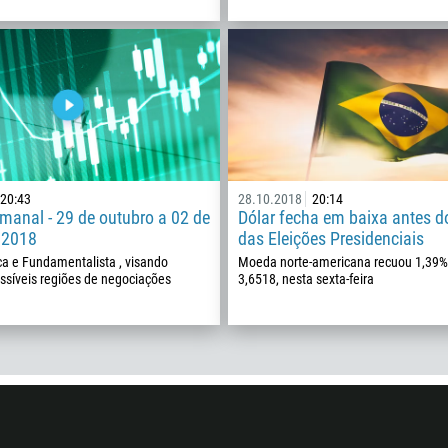
Insira seu comentário, se necessário
1264
672
1268
54
374
ME LIGUE DE VOLTA
297
20:43
28.10.2018
20:14
61
manal - 29 de outubro a 02 de
Dólar fecha em baixa antes d
 2018
das Eleições Presidenciais
43
ca e Fundamentalista , visando
Moeda norte-americana recuou 1,39%
994
possíveis regiões de negociações
3,6518, nesta sexta-feira
1242
973
880
1246
375