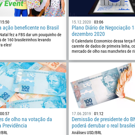
15:50
15.12.2020
03:06
a ação beneficente no Brasil
Plano Diário de Negociação 1
dezembro 2020
Natal fez a FBS dar um pouquinho de
s de 160 brasileirinhos levando
O Calendario Economico dessa terça-f
a eles!
Ligue de volta
carente de dados de primeira linha, c
mercado de olho nas manchetes de r
Número de telefone
1
93
Agende uma chamada
355
00:00
23:00
—
213
Insira seu e-mail
00:57
17.06.2019
01:12
1684
es de olho na votação da
Demissão de presidente do 
376
a Previdência
poderá derrubar o real brasile
D/BRL
Análises USD/BRL
244