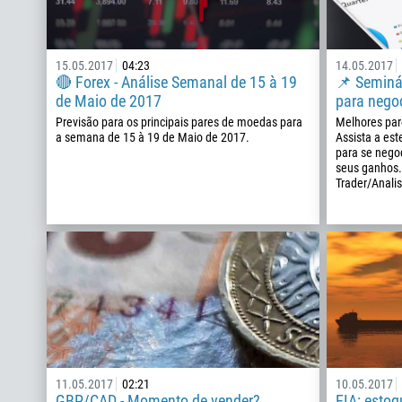
15.05.2017
04:23
14.05.2017
🔴 Forex - Análise Semanal de 15 à 19
📌 Seminá
de Maio de 2017
para negoc
Previsão para os principais pares de moedas para
Melhores par
a semana de 15 à 19 de Maio de 2017.
Assista a est
para se nego
seus ganhos.
Trader/Anali
11.05.2017
02:21
10.05.2017
GBP/CAD - Momento de vender?
EIA: estoq