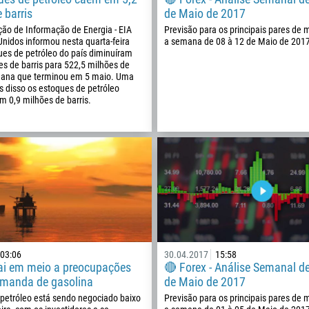
1
 barris
de Maio de 2017
ção de Informação de Energia - EIA
Previsão para os principais pares de
93
Agende uma chamada
Unidos informou nesta quarta-feira
a semana de 08 à 12 de Maio de 2017
ues de petróleo do país diminuíram
355
00:00
23:00
—
es de barris para 522,5 milhões de
213
mana que terminou em 5 maio. Uma
 disso os estoques de petróleo
Insira seu e-mail
1684
m 0,9 milhões de barris.
376
244
Insira seu comentário, se necessário
1264
672
1268
54
374
ME LIGUE DE VOLTA
03:06
30.04.2017
15:58
297
cai em meio a preocupações
🔴 Forex - Análise Semanal d
emanda de gasolina
de Maio de 2017
61
 petróleo está sendo negociado baixo
Previsão para os principais pares de
43