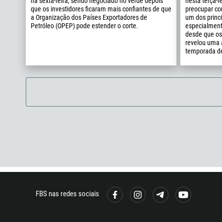
na sexta-feira, sendo negociado no verde depois
nesta terça-f
que os investidores ficaram mais confiantes de que
preocupar co
a Organização dos Países Exportadores de
um dos princi
Petróleo (OPEP) pode estender o corte.
especialment
desde que os
revelou uma 
temporada d
FBS nas redes sociais