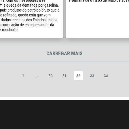
eira, com os investidores a se
a semana de 01 à 05 de Maio de 2017
m a queda da demanda por gasolina,
994
pais produtos do petróleo bruto que é
e refinado, queda esta que vem
1242
 dados recentes dos Estados Unidos
973
acumulação de estoques antes da
e condução.
880
1246
375
CARREGAR MAIS
32
501
...
1
30
31
32
33
34
229
1441
975
591
387
267