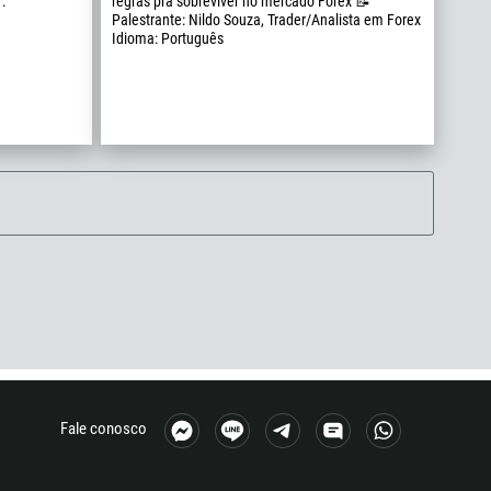
.
regras pra sobreviver no mercado Forex 📝
Palestrante: Nildo Souza, Trader/Analista em Forex
Idioma: Português
Fale conosco