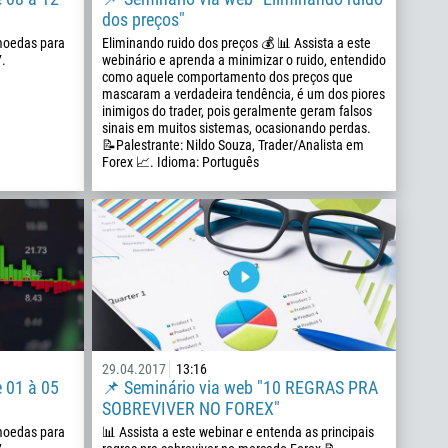
dos preços"
 moedas para
Eliminando ruido dos preços 💰 📊 Assista a este
.
webinário e aprenda a minimizar o ruido, entendido
como aquele comportamento dos preços que
mascaram a verdadeira tendência, é um dos piores
inimigos do trader, pois geralmente geram falsos
sinais em muitos sistemas, ocasionando perdas.
📝Palestrante: Nildo Souza, Trader/Analista em
Forex 📈. Idioma: Português
29.04.2017
13:16
e 01 à 05
📌 Seminário via web "10 REGRAS PRA
SOBREVIVER NO FOREX"
 moedas para
📊 Assista a este webinar e entenda as principais