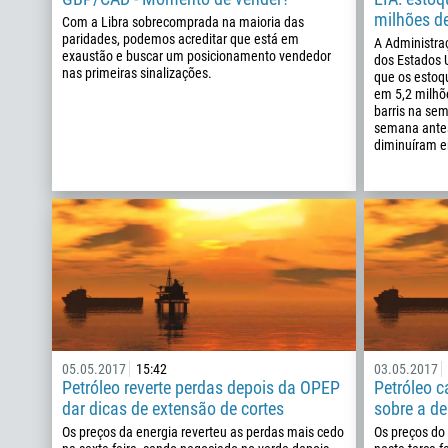
milhões de
Com a Libra sobrecomprada na maioria das
paridades, podemos acreditar que está em
A Administra
exaustão e buscar um posicionamento vendedor
dos Estados 
nas primeiras sinalizações.
que os estoq
em 5,2 milhõ
barris na se
semana antes
diminuíram e
05.05.2017
15:42
03.05.2017
Petróleo reverte perdas depois da OPEP
Petróleo 
dar dicas de extensão de cortes
sobre a d
Os preços da energia reverteu as perdas mais cedo
Os preços do