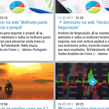
23:16
12.05.2017
01:20
rio via web "Melhores pares
📌 Seminário via web "Horári
iar e porquê"
Negociação"
es para negociar e porquê 💰 📊
Horários de Negociação 💰 📊 Assista
e webinário e saiba os melhores pares
webinário e saiba os melhores horário
ciar para alavancar ainda mais os
negociar, isso com certeza ajudará a v
 📝Palestrante: Nildo Souza,
nos momentos certos, trazendo maior
sta em Forex 📈. Idioma: Português
aos seus resultados. 📝Palestrante: N
Trader/Analista em Forex 📈. Idioma:
Ligue de volta
Número de telefone
15:58
08.05.2017
03:25
ues de petróleo caem em 5,2
🔴 Forex - Análise Semanal d