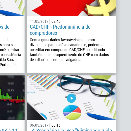
11.05.2017
02:40
os de
CAD/CHF - Predominância de
compradores
 a este
Com alguns dados favoráveis que foram
s para se
divulgados para o dólar canadense, podemos
ocê a entrar
acreditar em compra no CAD/CHF acreditando
 consistência
também no enfraquecimento do CHF com dados
ildo Souza,
de inflação a serem divulgados.
 Português
06.05.2017
00:16
e 08 à 12
📌 Seminário via web "Eliminando ruido