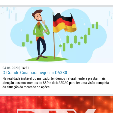
Número de telefone
1
93
Agende uma chamada
355
00:00
23:00
—
213
Insira seu e-mail
1684
376
244
04.06.2020
14:21
Insira seu comentário, se necessário
O Grande Guia para negociar DAX30
1264
Na realidade instável do mercado, tendemos naturalmente a prestar mais
672
atenção aos movimentos do S&P e do NASDAQ para ter uma visão completa
da situação do mercado de ações.
1268
54
374
ME LIGUE DE VOLTA
297