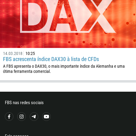
61
43
994
1242
973
14.03.2018
10:25
880
FBS acrescenta índice DAX30 à lista de CFDs
1246
A FBS apresenta o DAX30, o mais importante índice da Alemanha e uma
ótima ferramenta comercial.
375
32
501
229
FBS nas redes sociais
1441
975
591