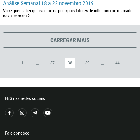
45
Análise Semanal 18 a 22 novembro 2019
253
Você quer saber quais serão os principais fatores de influência no mercado
nesta semana?…
1767
1809
593
CARREGAR MAIS
20
503
...
...
1
37
38
39
44
240
291
372
251
FBS nas redes sociais
500
298
679
Fale conosco
358