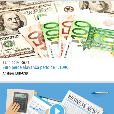
267
55
246
673
359
226
257
855
19.11.2019
00:44
Euro perde alavanca perto de 1.1090
237
Análises EUR/USD
1
238
1345
236
235
56