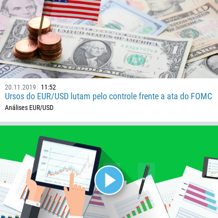
Número de telefone
1
93
Agende uma chamada
355
00:00
23:00
—
213
20.11.2019
11:52
Insira seu e-mail
1684
Ursos do EUR/USD lutam pelo controle frente a ata do FOMC
376
Análises EUR/USD
244
Insira seu comentário, se necessário
1264
672
1268
54
374
ME LIGUE DE VOLTA
297