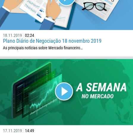
86
61
61
57
18.11.2019
02:24
Plano Diário de Negociação 18 novembro 2019
269
As principais notícias sobre Mercado financeiro…
242
243
682
506
225
385
53
357
420
17.11.2019
14:49