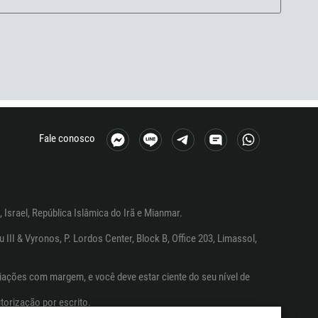
Fale conosco
 Israel, República Islâmica do Irã e Mianmar.
I & Vyronos, P. Lordos Center, Block B, Office 203, Limassol,
ações com margem, e você deve estar ciente do seu nível de
torização por escrito.