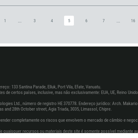
880
1246
...
...
1
3
4
5
6
7
16
375
32
501
229
1441
975
591
eço: 133 Santina Parade, Elluk, Port Vila, Efate, Vanuatu.
387
es de certos países, inclusive, mas não exclusivamente: EUA, UE, Reino Unido,
267
es Ltd., número de registro HE 370778. Endereço jurídico: Arch. Makariou II
55
as and 28th October street, Agia Triada, 3035, Limassol, Chipre.
246
eender completamente os riscos que envolvem o mercado de câmbio e negoci
673
 de quaisquer recursos ou materiais deste site é somente possível mediante au
359