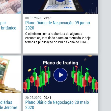
08.06.2020
23:46
 par
Plano Diário de Negociação 09 junho
britânico
2020
O otimismo com a reabertura de algumas
economias, tem dado o tom ao mercado, e hoje
termos a publicação do PIB na Zona do Euro…
20.05.2020
00:41
diárias
Plano Diário de Negociação 20 maio
 de Jerome
2020