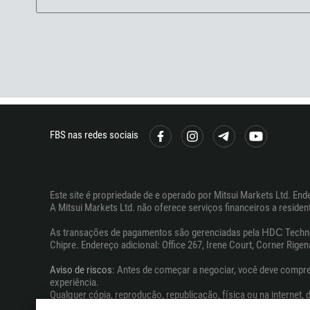
FBS nas redes sociais
Este site é propriedade de e operado por Mitsui Markets Ltd. Ender
A Mitsui Markets Ltd. não oferece serviços financeiros a resident
As transações de pagamentos são gerenciadas pela НDС Technologi
Chipre. Endereço adicional: Office 267, Irene Court, Corner Rigen
Aviso de riscos
: Antes de começar a negociar, você deve compr
experiência.
Qualquer cópia, reprodução, republicação, física ou na internet,