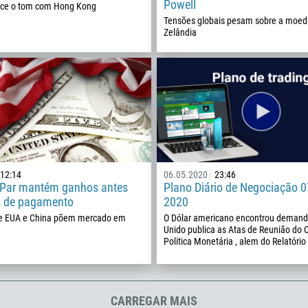
Powell
ece o tom com Hong Kong
213
Tensões globais pesam sobre a moed
Insira seu e-mail
1684
Zelândia
376
244
Insira seu comentário, se necessário
1264
672
1268
54
374
12:14
06.05.2020
23:46
ME LIGUE DE VOLTA
Par mantém ganhos antes
Plano Diário de Negociação 
297
s de pagamento
2020
61
re EUA e China põem mercado em
O Dólar americano encontrou demanda
Unido publica as Atas de Reunião do 
43
Politica Monetária , alem do Relatório
994
1242
CARREGAR MAIS
973