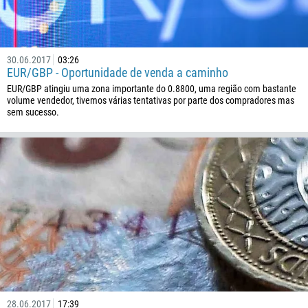
682
506
225
30.06.2017
03:26
EUR/GBP - Oportunidade de venda a caminho
385
EUR/GBP atingiu uma zona importante do 0.8800, uma região com bastante
53
volume vendedor, tivemos várias tentativas por parte dos compradores mas
sem sucesso.
357
420
45
253
1767
1809
593
20
503
28.06.2017
17:39