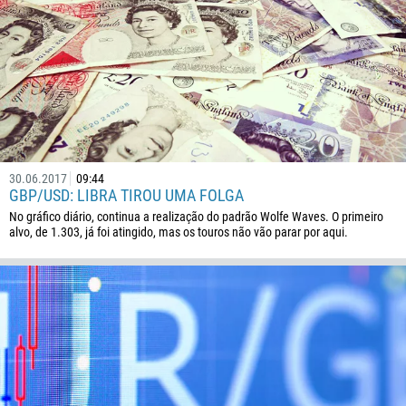
855
237
1
238
1345
236
30.06.2017
09:44
235
GBP/USD: LIBRA TIROU UMA FOLGA
56
No gráfico diário, continua a realização do padrão Wolfe Waves. O primeiro
alvo, de 1.303, já foi atingido, mas os touros não vão parar por aqui.
86
61
61
57
269
242
243