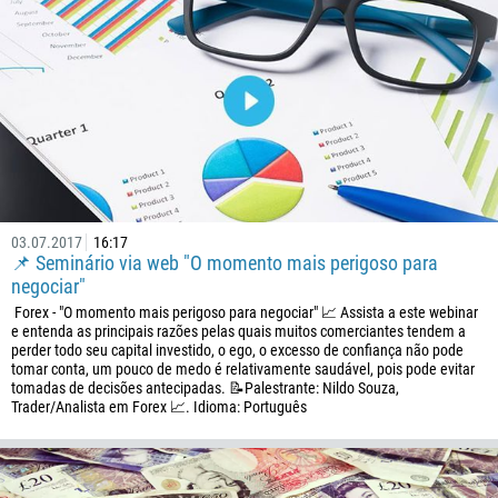
375
32
501
229
1441
975
591
03.07.2017
16:17
387
📌 Seminário via web "O momento mais perigoso para
267
negociar"
Forex - "O momento mais perigoso para negociar" 📈 Assista a este webinar
55
e entenda as principais razões pelas quais muitos comerciantes tendem a
246
perder todo seu capital investido, o ego, o excesso de confiança não pode
tomar conta, um pouco de medo é relativamente saudável, pois pode evitar
673
tomadas de decisões antecipadas. 📝Palestrante: Nildo Souza,
Trader/Analista em Forex 📈. Idioma: Português
359
226
257