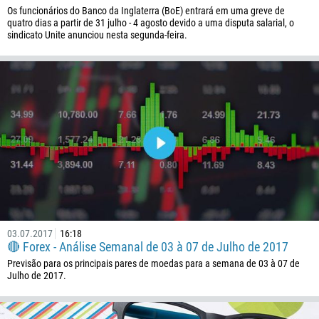
376
Os funcionários do Banco da Inglaterra (BoE) entrará em uma greve de
quatro dias a partir de 31 julho - 4 agosto devido a uma disputa salarial, o
244
Insira seu comentário, se necessário
sindicato Unite anunciou nesta segunda-feira.
1264
672
1268
54
374
ME LIGUE DE VOLTA
297
61
43
994
03.07.2017
16:18
1242
🔴 Forex - Análise Semanal de 03 à 07 de Julho de 2017
973
Previsão para os principais pares de moedas para a semana de 03 à 07 de
Julho de 2017.
880
1246