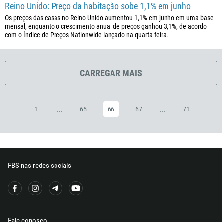
240
Reino Unido: Preço da habitação sobe 1,1% em junho
291
Os preços das casas no Reino Unido aumentou 1,1% em junho em uma base
mensal, enquanto o crescimento anual de preços ganhou 3,1%, de acordo
372
com o Índice de Preços Nationwide lançado na quarta-feira.
251
500
CARREGAR MAIS
298
679
358
...
...
1
65
66
67
71
33
594
689
241
FBS nas redes sociais
220
995
49
Fale conosco