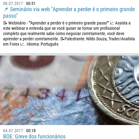
08.07.2017
06:51
📌 Seminário via web "Aprender a perder é o primeiro grande
passo"
📝 Webinário - ""Aprender a perder é o primeiro grande passo"" 📈 Assista a
este webinar e entenda que se você quiser se tornar um profissional
completo que realmente sabe como negociar corretamente, você deve
aprender a perder corretamente. 📝Palestrante: Nildo Souza, Trader/Analista
em Forex 📈. Idioma: Português
Ligue de volta
Número de telefone
1
93
Agende uma chamada
355
00:00
23:00
—
213
Insira seu e-mail
04.07.2017
00:18
1684
BOE: Greve dos funcionários