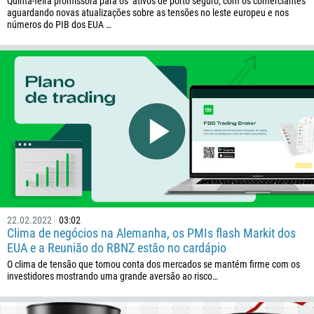
376
Quinta-feira promissora para os ativos de porto seguro, com os comerciantes
aguardando novas atualizações sobre as tensões no leste europeu e nos
244
números do PIB dos EUA …
Insira seu comentário, se necessário
1264
672
1268
54
374
ME LIGUE DE VOLTA
297
61
43
994
22.02.2022
03:02
Clima de negócios na Alemanha, os PMIs flash Markit dos
1242
EUA e a Reunião do RBNZ estão no cardápio
973
O clima de tensão que tomou conta dos mercados se mantém firme com os
880
investidores mostrando uma grande aversão ao risco…
1246