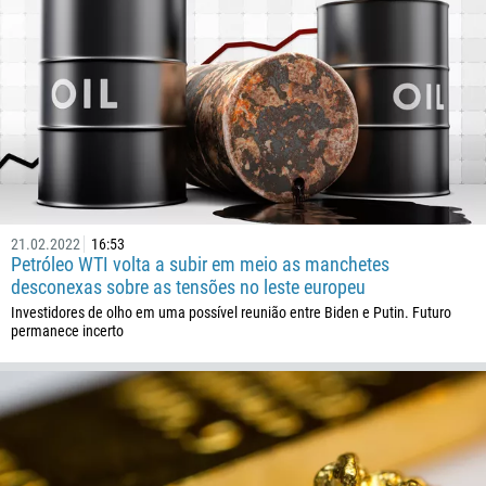
375
32
501
229
1441
975
591
387
21.02.2022
16:53
Petróleo WTI volta a subir em meio as manchetes
267
desconexas sobre as tensões no leste europeu
55
Investidores de olho em uma possível reunião entre Biden e Putin. Futuro
permanece incerto
246
673
359
226
257