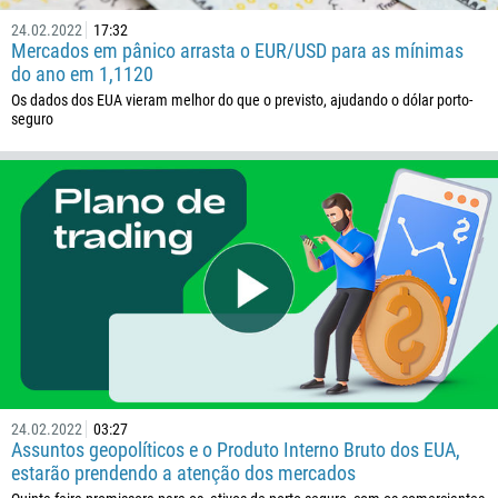
24.02.2022
17:32
Mercados em pânico arrasta o EUR/USD para as mínimas
do ano em 1,1120
Os dados dos EUA vieram melhor do que o previsto, ajudando o dólar porto-
seguro
Ligue de volta
Número de telefone
1
93
Agende uma chamada
355
00:00
23:00
—
24.02.2022
03:27
213
Assuntos geopolíticos e o Produto Interno Bruto dos EUA,
Insira seu e-mail
1684
estarão prendendo a atenção dos mercados