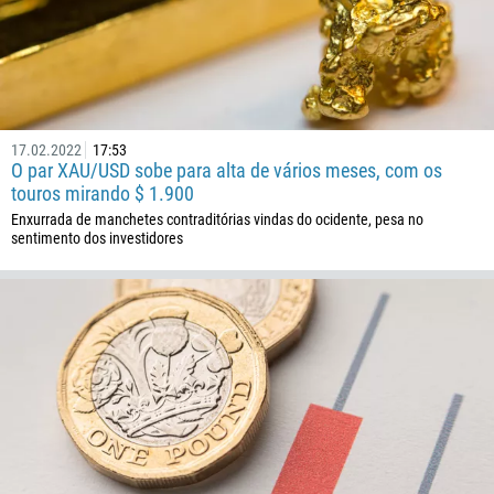
855
237
1
238
1345
17.02.2022
17:53
O par XAU/USD sobe para alta de vários meses, com os
236
touros mirando $ 1.900
235
Enxurrada de manchetes contraditórias vindas do ocidente, pesa no
sentimento dos investidores
56
86
61
61
57
269
242
243