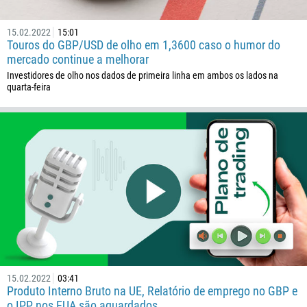
682
15.02.2022
15:01
506
Touros do GBP/USD de olho em 1,3600 caso o humor do
225
mercado continue a melhorar
385
Investidores de olho nos dados de primeira linha em ambos os lados na
quarta-feira
53
357
420
45
253
1767
1809
593
20
15.02.2022
03:41
503
Produto Interno Bruto na UE, Relatório de emprego no GBP e
240
o IPP nos EUA são aguardados