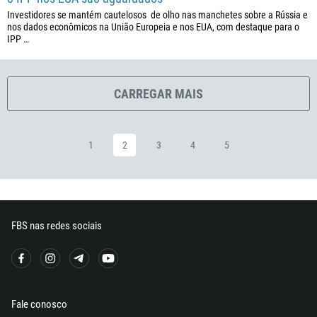
Investidores se mantém cautelosos de olho nas manchetes sobre a Rússia e
291
nos dados econômicos na União Europeia e nos EUA, com destaque para o
372
IPP …
251
500
CARREGAR MAIS
298
679
358
1
2
3
4
5
33
594
689
FBS nas redes sociais
241
220
995
49
Fale conosco
233