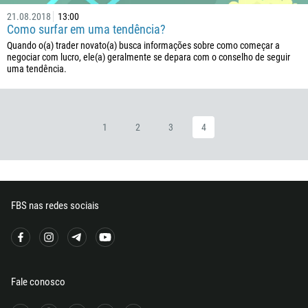
Número de telefone
21.08.2018
13:00
Como surfar em uma tendência?
1
Quando o(a) trader novato(a) busca informações sobre como começar a
negociar com lucro, ele(a) geralmente se depara com o conselho de seguir
93
Agende uma chamada
uma tendência.
355
00:00
23:00
—
213
Insira seu e-mail
1684
1
2
3
4
376
244
Insira seu comentário, se necessário
1264
FBS nas redes sociais
672
1268
54
374
ME LIGUE DE VOLTA
Fale conosco
297