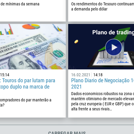
a de mínimas da semana
Os rendimentos do Tesouro continuam
213
a demanda pelo dólar
Insira seu e-mail
1684
376
244
Insira seu comentário, se necessário
1264
672
1268
54
15:14
16.02.2021
14:18
374
 Touros do par lutam para
Plano Diario de Negociação 16
ME LIGUE DE VOLTA
 topo duplo na marca de
2021
297
Dados economicos robustos na zona d
61
mantém otimismo de mercado elevan
compradores do par manterão a
pela cruz europeia ( EUR e GBP) que
43
ta?
alta frente a seus rivais…
994
1242
973
CARREGAR MAIS