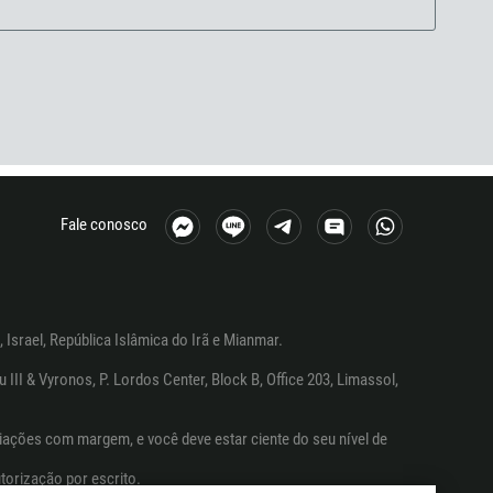
Fale conosco
 Israel, República Islâmica do Irã e Mianmar.
I & Vyronos, P. Lordos Center, Block B, Office 203, Limassol,
ações com margem, e você deve estar ciente do seu nível de
torização por escrito.