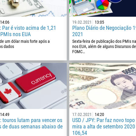
14:06
19.02.2021
13:05
 Par é visto acima de 1,21
Plano Diário de Negociação 19
s PMIs nos EUA
2021
de um dólar mais forte após a
Sexta-feira de publicação dos PMIs n
os dados
nos EUA, além de alguns Discursos 
FOMC…
Ligue de volta
Número de telefone
1
14:49
17.02.2021
14:20
 touros lutam para vencer os
USD / JPY: Par faz novo topo 
93
Agende uma chamada
s de duas semanas abaixo de
mira a alta de setembro 202
355
106,54
00:00
23:00
—