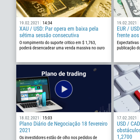
19.02.2021
14:34
19.02.2021
XAU / USD: Par opera em baixa pela
EUR / USD:
sétima sessão consecutiva
frente ao
O rompimento do suporte critico em $ 1,763,
Expectativas 
poderá desencadear uma venda massiva no ouro
publicação d
18.02.2021
15:03
17.02.2021
Plano Diário de Negociação 18 fevereiro
USD / CAD:
2021
obstáculo
1,2700
Os investidores estão de olho nos pedidos de