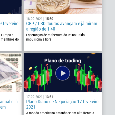
18.02.2021
15:30
 fevereiro
GBP / USD: touros avançam e já miram
a região de 1,40
a Europa e
Esperanças de reabertura do Reino Unido
de membros do
impulsiona a libra
17.02.2021
13:31
anual e já
Plano Diário de Negociação 17 fevereiro
0 em
2021
A moeda americana amanhace em alta frente a