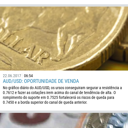
226
257
855
237
1
238
1345
236
235
22.06.2017
06:54
56
AUD/USD: OPORTUNIDADE DE VENDA
86
No gráfico diário do AUD/USD, os ursos conseguiram segurar a resistência a
0.7612 e fazer as cotações irem acima do canal de tendência de alta. O
61
rompimento do suporte em 0.7525 fortalecerá os riscos de queda para
0.7450 e a borda superior do canal de queda anterior.
61
57
269