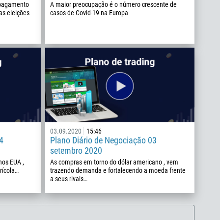
 pagamento
A maior preocupação é o número crescente de
as eleições
casos de Covid-19 na Europa
03.09.2020
15:46
4
Plano Diário de Negociação 03
setembro 2020
nos EUA ,
As compras em torno do dólar americano , vem
rícola…
trazendo demanda e fortalecendo a moeda frente
a seus rivais…