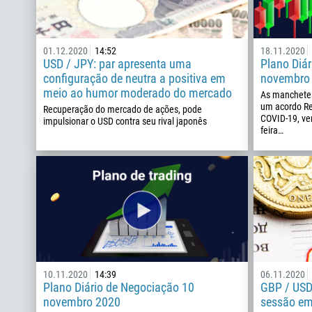
01.12.2020
14:52
18.11.2020
USD / JPY: par apresenta uma
Plano Diá
configuração de neutra a positiva em
novembro
meio ao humor moderado do mercado
As manchetes 
um acordo Re
Recuperação do mercado de ações, pode
COVID-19, ve
impulsionar o USD contra seu rival japonês
feira…
10.11.2020
14:39
06.11.2020
Plano Diário de Negociação 10
GBP / USD
novembro 2020
sessão em