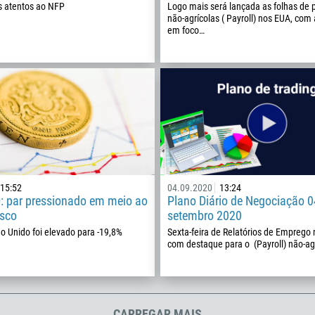
 atentos ao NFP
Logo mais será lançada as folhas de
213
não-agrícolas ( Payroll) nos EUA, com 
Insira seu e-mail
em foco…
1684
376
244
Insira seu comentário, se necessário
1264
672
1268
54
374
15:52
04.09.2020
13:24
ME LIGUE DE VOLTA
: par pressionado em meio ao
Plano Diário de Negociação 0
297
isco
setembro 2020
61
o Unido foi elevado para -19,8%
Sexta-feira de Relatórios de Emprego 
com destaque para o (Payroll) não-ag
43
994
1242
973
CARREGAR MAIS