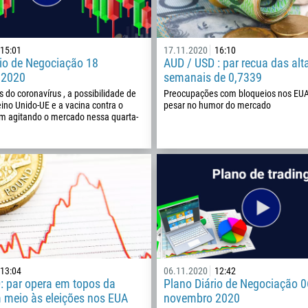
15:01
17.11.2020
16:10
rio de Negociação 18
AUD / USD : par recua das alt
 2020
semanais de 0,7339
do coronavírus , a possibilidade de
Preocupações com bloqueios nos EUA
ino Unido-UE e a vacina contra o
pesar no humor do mercado
m agitando o mercado nessa quarta-
Ligue de volta
Número de telefone
1
13:04
06.11.2020
12:42
93
Agende uma chamada
: par opera em topos da
Plano Diário de Negociação 0
 meio às eleições nos EUA
novembro 2020
355
00:00
23:00
—