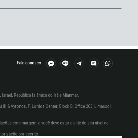
Fale conosco
 Israel, República Islâmica do Irã e Mianmar.
I & Vyronos, P. Lordos Center, Block B, Office 203, Limassol,
ações com margem, e você deve estar ciente do seu nível de
torização por escrito.