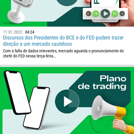
243
682
506
225
11.01.2022
04:24
Discursos dos Presidentes do BCE e do FED podem trazer
385
direção a um mercado cauteloso
53
Com a falta de dados relevantes, mercado aguarda o pronunciamento do
chefe do FED nessa terça-feira…
357
420
45
253
1767
1809
593
20
503