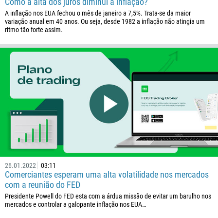
Como a alta dos juros diminui a inflação?
376
A inflação nos EUA fechou o mês de janeiro a 7,5%. Trata-se da maior
variação anual em 40 anos. Ou seja, desde 1982 a inflação não atingia um
244
Insira seu comentário, se necessário
ritmo tão forte assim.
1264
672
1268
54
374
ME LIGUE DE VOLTA
297
61
43
994
26.01.2022
03:11
1242
Comerciantes esperam uma alta volatilidade nos mercados
com a reunião do FED
973
Presidente Powell do FED esta com a árdua missão de evitar um barulho nos
880
mercados e controlar a galopante inflação nos EUA…
1246