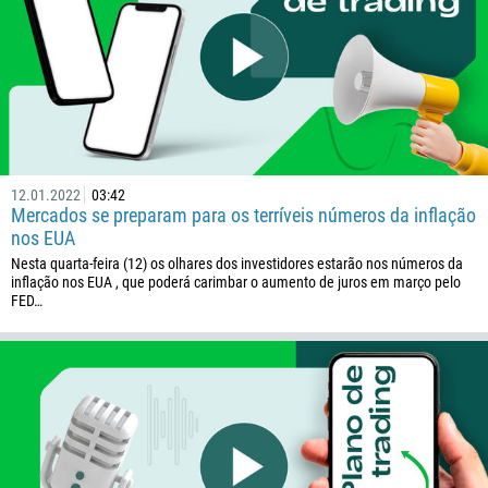
257
855
237
1
238
1345
12.01.2022
03:42
236
Mercados se preparam para os terríveis números da inflação
235
nos EUA
Nesta quarta-feira (12) os olhares dos investidores estarão nos números da
56
inflação nos EUA , que poderá carimbar o aumento de juros em março pelo
86
FED…
61
61
57
269
242