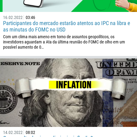
16.02.2022
03:46
Participantes do mercado estarão atentos ao IPC na libra e
as minutas do FOMC no USD
Com um clima mais ameno em torno de assuntos geopolíticos, os
investidores aguardam a Ata da última reunião do FOMC de olho em um
possível aumento de 0…
Ligue de volta
Número de telefone
1
93
Agende uma chamada
355
00:00
23:00
—
213
Insira seu e-mail
14.02.2022
08:02
1684