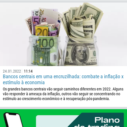
375
32
501
229
1441
975
591
387
24.01.2022
11:14
Bancos centrais em uma encruzilhada: combate a inflação x
267
estímulo à economia
55
Os grandes bancos centrais vão seguir caminhos diferentes em 2022. Alguns
246
vão responder à ameaça da inflação, outros vão seguir se concentrando no
estímulo ao crescimento econômico e à recuperação pós-pandemia.
673
359
226