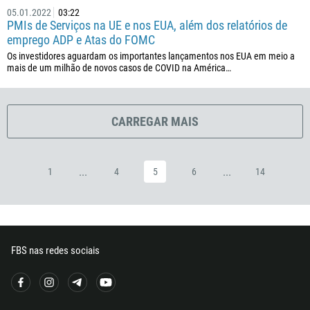
240
05.01.2022
03:22
PMIs de Serviços na UE e nos EUA, além dos relatórios de
291
emprego ADP e Atas do FOMC
372
Os investidores aguardam os importantes lançamentos nos EUA em meio a
mais de um milhão de novos casos de COVID na América…
251
500
298
CARREGAR MAIS
679
358
...
...
1
4
5
6
14
33
594
689
241
FBS nas redes sociais
220
995
49