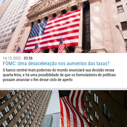
32
501
229
1441
975
591
387
14.12.2022
03:56
FOMC: Uma desaceleração nos aumentos das taxas?
267
O banco central mais poderoso do mundo anunciará sua decisão nessa
55
quarta-feira, e há uma possibilidade de que os formuladores de políticas
possam anunciar o fim desse ciclo de aperto
246
673
359
226
257
855