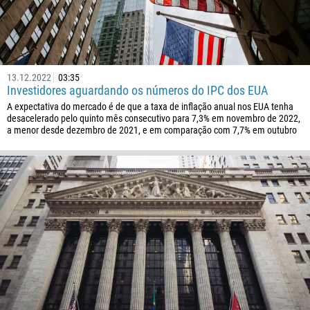
237
1
238
1345
13.12.2022
03:35
Investidores aguardando os números do IPC dos EUA
236
A expectativa do mercado é de que a taxa de inflação anual nos EUA tenha
235
desacelerado pelo quinto mês consecutivo para 7,3% em novembro de 2022,
a menor desde dezembro de 2021, e em comparação com 7,7% em outubro
56
86
61
61
57
269
242
243
682