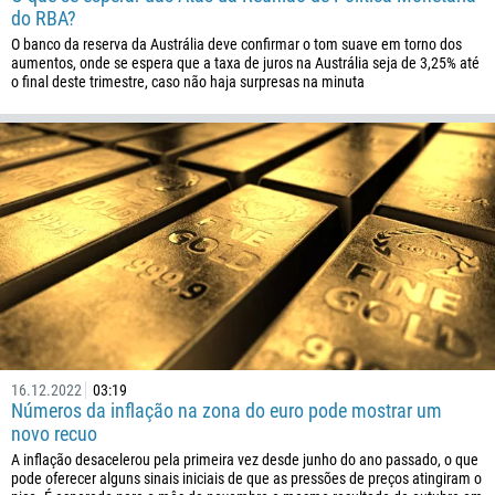
do RBA?
O banco da reserva da Austrália deve confirmar o tom suave em torno dos
aumentos, onde se espera que a taxa de juros na Austrália seja de 3,25% até
o final deste trimestre, caso não haja surpresas na minuta
Ligue de volta
Número de telefone
1
93
Agende uma chamada
355
00:00
23:00
—
16.12.2022
03:19
213
Números da inflação na zona do euro pode mostrar um
Insira seu e-mail
novo recuo
1684
A inflação desacelerou pela primeira vez desde junho do ano passado, o que
376
pode oferecer alguns sinais iniciais de que as pressões de preços atingiram o