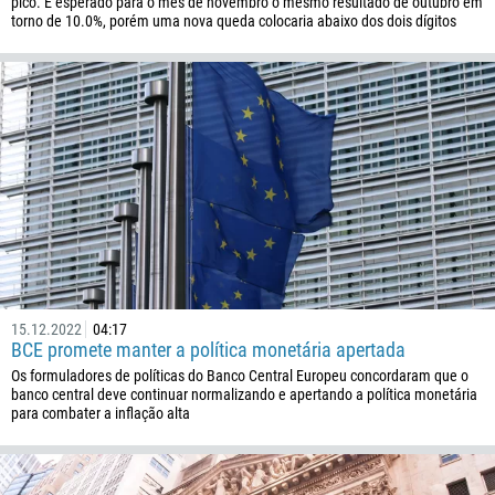
pico. É esperado para o mês de novembro o mesmo resultado de outubro em
244
Insira seu comentário, se necessário
torno de 10.0%, porém uma nova queda colocaria abaixo dos dois dígitos
1264
672
1268
54
374
ME LIGUE DE VOLTA
297
61
43
994
15.12.2022
04:17
1242
BCE promete manter a política monetária apertada
973
Os formuladores de políticas do Banco Central Europeu concordaram que o
banco central deve continuar normalizando e apertando a política monetária
880
para combater a inflação alta
1246
375