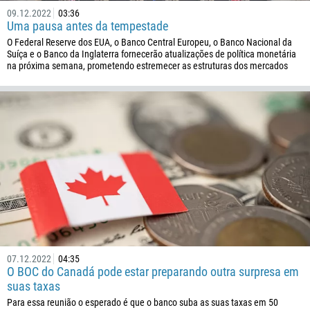
09.12.2022
03:36
506
Uma pausa antes da tempestade
225
O Federal Reserve dos EUA, o Banco Central Europeu, o Banco Nacional da
Suíça e o Banco da Inglaterra fornecerão atualizações de política monetária
385
na próxima semana, prometendo estremecer as estruturas dos mercados
53
357
420
45
253
1767
1809
593
20
07.12.2022
04:35
503
O BOC do Canadá pode estar preparando outra surpresa em
suas taxas
240
Para essa reunião o esperado é que o banco suba as suas taxas em 50
291