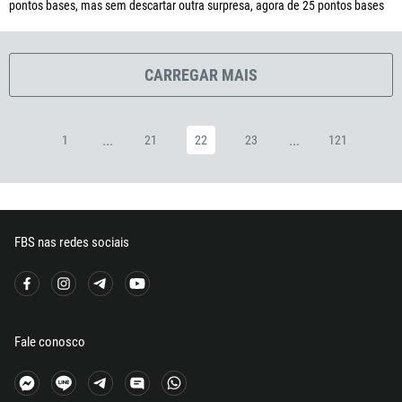
pontos bases, mas sem descartar outra surpresa, agora de 25 pontos bases
372
251
CARREGAR MAIS
500
298
679
...
...
1
21
22
23
121
358
33
594
FBS nas redes sociais
689
241
220
995
Fale conosco
49
233