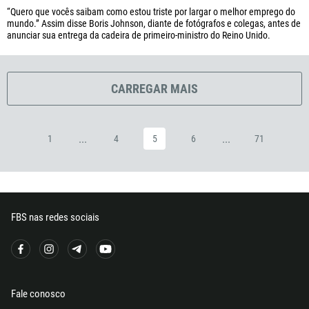
“Quero que vocês saibam como estou triste por largar o melhor emprego do
291
mundo.” Assim disse Boris Johnson, diante de fotógrafos e colegas, antes de
anunciar sua entrega da cadeira de primeiro-ministro do Reino Unido.
372
251
500
CARREGAR MAIS
298
679
...
...
1
4
5
6
71
358
33
594
689
FBS nas redes sociais
241
220
995
49
Fale conosco
233