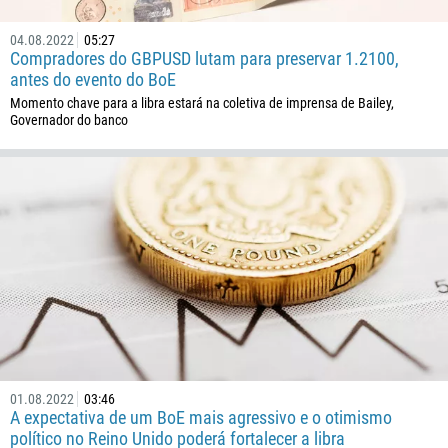
04.08.2022
05:27
Compradores do GBPUSD lutam para preservar 1.2100,
antes do evento do BoE
Momento chave para a libra estará na coletiva de imprensa de Bailey,
Governador do banco
Ligue de volta
Número de telefone
1
93
Agende uma chamada
355
00:00
23:00
—
213
01.08.2022
03:46
Insira seu e-mail
1684
A expectativa de um BoE mais agressivo e o otimismo
político no Reino Unido poderá fortalecer a libra
376