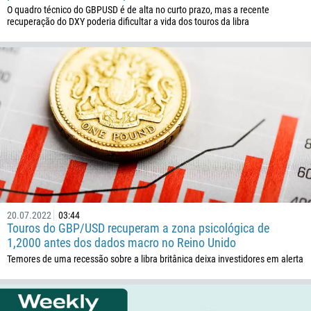
O quadro técnico do GBPUSD é de alta no curto prazo, mas a recente
244
recuperação do DXY poderia dificultar a vida dos touros da libra
Insira seu comentário, se necessário
1264
672
1268
54
374
ME LIGUE DE VOLTA
297
61
43
994
20.07.2022
03:44
Touros do GBP/USD recuperam a zona psicológica de
1242
1,2000 antes dos dados macro no Reino Unido
973
Temores de uma recessão sobre a libra britânica deixa investidores em alerta
880
1246