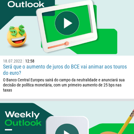
375
32
501
229
1441
975
591
18.07.2022
12:58
387
Será que o aumento de juros do BCE vai animar aos touros
do euro?
267
O Banco Central Europeu sairá do campo da neutralidade e anunciará sua
55
decisão de política monetária, com um primeiro aumento de 25 bps nas
taxas
246
673
359
226
257