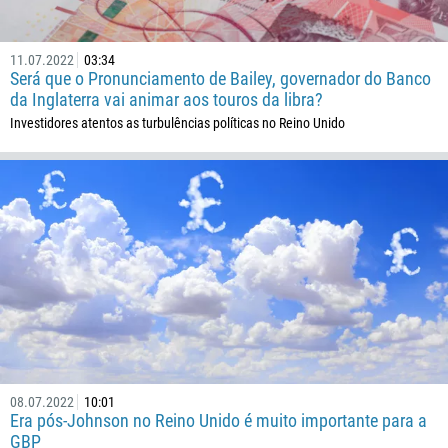
682
506
11.07.2022
03:34
225
Será que o Pronunciamento de Bailey, governador do Banco
da Inglaterra vai animar aos touros da libra?
385
Investidores atentos as turbulências políticas no Reino Unido
53
357
420
45
253
1767
1809
593
20
08.07.2022
10:01
503
Era pós-Johnson no Reino Unido é muito importante para a
240
GBP