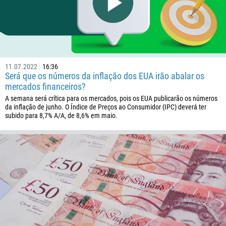
855
237
1
238
1345
11.07.2022
16:36
Será que os números da inflação dos EUA irão abalar os
236
mercados financeiros?
235
A semana será crítica para os mercados, pois os EUA publicarão os números
da inflação de junho. O Índice de Preços ao Consumidor (IPC) deverá ter
56
subido para 8,7% A/A, de 8,6% em maio.
86
61
61
57
269
242
243