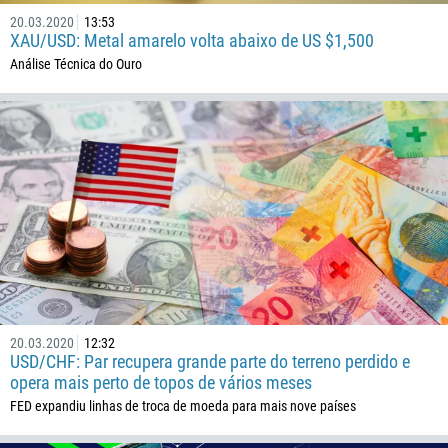
591
20.03.2020
13:53
XAU/USD: Metal amarelo volta abaixo de US $1,500
387
Análise Técnica do Ouro
267
55
246
673
359
226
257
855
237
20.03.2020
12:32
1
USD/CHF: Par recupera grande parte do terreno perdido e
opera mais perto de topos de vários meses
238
FED expandiu linhas de troca de moeda para mais nove países
1345
236