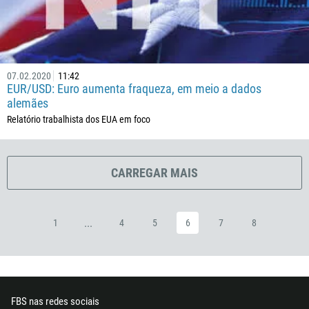
357
420
45
253
07.02.2020
11:42
1767
EUR/USD: Euro aumenta fraqueza, em meio a dados
alemães
1809
Relatório trabalhista dos EUA em foco
593
20
503
CARREGAR MAIS
240
291
...
1
4
5
6
7
8
372
251
500
298
FBS nas redes sociais