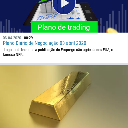
374
ME LIGUE DE VOLTA
297
61
43
03.04.2020
00:29
994
Plano Diário de Negociação 03 abril 2020
1242
Logo mais teremos a publicação do Emprego não agrícola nos EUA, o
famoso NFP…
973
880
1246
375
32
501
229
1441
975