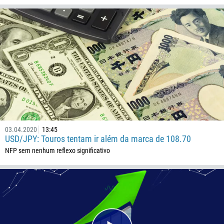
Ligue de volta
Número de telefone
1
93
Agende uma chamada
355
00:00
23:00
—
213
Insira seu e-mail
1684
03.04.2020
13:45
USD/JPY: Touros tentam ir além da marca de 108.70
376
NFP sem nenhum reflexo significativo
244
Insira seu comentário, se necessário
1264
672
1268
54