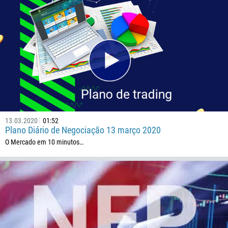
235
56
86
61
61
57
269
13.03.2020
01:52
242
Plano Diário de Negociação 13 março 2020
243
O Mercado em 10 minutos…
682
506
225
385
53