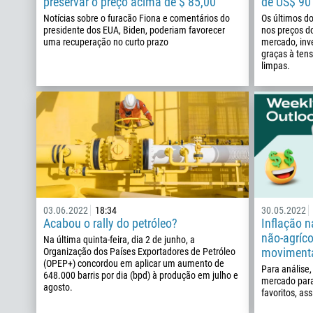
preservar o preço acima de $ 85,00
de US$ 90 
Notícias sobre o furacão Fiona e comentários do
Os últimos do
presidente dos EUA, Biden, poderiam favorecer
nos preços d
uma recuperação no curto prazo
mercado, inve
graças à tens
limpas.
03.06.2022
18:34
30.05.2022
Acabou o rally do petróleo?
Inflação 
não-agríc
Na última quinta-feira, dia 2 de junho, a
moviment
Organização dos Países Exportadores de Petróleo
(OPEP+) concordou em aplicar um aumento de
Para análise,
648.000 barris por dia (bpd) à produção em julho e
mercado para
agosto.
favoritos, as