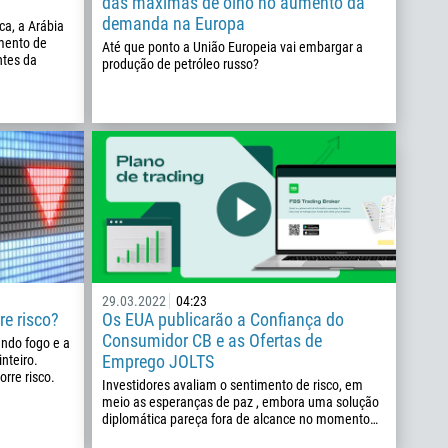
das máximas de olho no aumento da
demanda na Europa
a, a Arábia
mento de
Até que ponto a União Europeia vai embargar a
ntes da
produção de petróleo russo?
29.03.2022
04:23
re risco?
Os EUA publicarão a Confiança do
Consumidor CB e as Ofertas de
ando fogo e a
Emprego JOLTS
nteiro.
orre risco.
Investidores avaliam o sentimento de risco, em
meio as esperanças de paz , embora uma solução
diplomática pareça fora de alcance no momento…