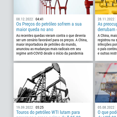
08.12.2022
04:41
28.11.2022
Os Preços do petróleo sofrem a sua
As preoc
maior queda no ano
derrubam 
As recentes quedas vieram contra o que deveria
A China, mai
ser um cenário favorável para os preços. A China,
registrou na 
maior importadora de petróleo do mundo,
infecções po
anunciou as mudanças mais radicais em seu
o país conti
regime anti-COVID desde o início da pandemia
e outras rest
19.09.2022
05:25
05.08.2022
Touros do petróleo WTI lutam para
O que pode