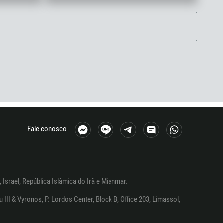
Fale conosco
 Israel, República Islâmica do Irã e Mianmar.
I & Vyronos, P. Lordos Center, Block B, Office 203, Limassol,