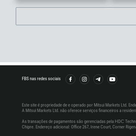
FBS nas redes sociais
Este site é propriedade de e operado por Mitsui Markets Ltd. Ender
A Mitsui Markets Ltd. não oferece serviços financeiros a resident
As transações de pagamentos são gerenciadas pela НDС Technologi
Chipre. Endereço adicional: Office 267, Irene Court, Corner Rigen