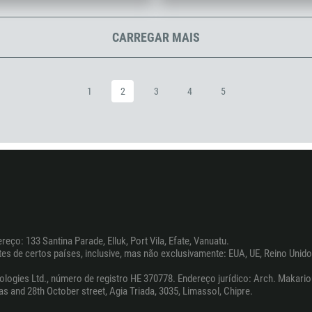
973
880
CARREGAR MAIS
1246
375
1
2
3
4
5
32
501
229
1441
975
591
387
eço: 133 Santina Parade, Elluk, Port Vila, Efate, Vanuatu.
267
es de certos países, inclusive, mas não exclusivamente: EUA, UE, Reino Unido,
55
es Ltd., número de registro HE 370778. Endereço jurídico: Arch. Makariou II
246
as and 28th October street, Agia Triada, 3035, Limassol, Chipre.
673