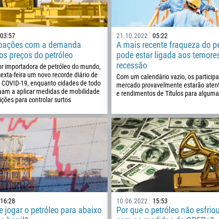
03:57
21.10.2022
05:22
upações com a demanda
A mais recente fraqueza do p
os preços do petróleo
pode estar ligada aos temore
recessão
or importadora de petróleo do mundo,
sexta-feira um novo recorde diário de
Com um calendário vazio, os particip
r COVID-19, enquanto cidades de todo
mercado provavelmente estarão aten
nuam a aplicar medidas de mobilidade
e rendimentos de Títulos para alguma
rições para controlar surtos
Ligue de volta
Número de telefone
1
16:28
10.06.2022
15:53
 jogar o petróleo para abaixo
Por que o petróleo não esfri
93
Agende uma chamada