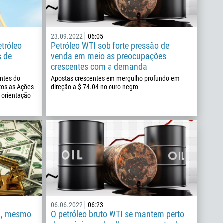
23.09.2022
06:05
etróleo
Petróleo WTI sob forte pressão de
s de
venda em meio as preocupações
crescentes com a demanda
antes do
Apostas crescentes em mergulho profundo em
tos as Ações
direção a $ 74.04 no ouro negro
 orientação
06.06.2022
06:23
ou, mesmo
O petróleo bruto WTI se mantem perto