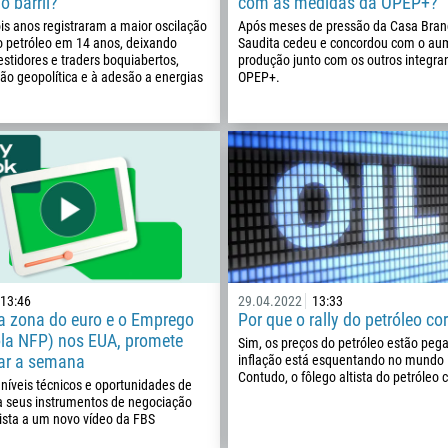
o barril?
com as medidas da OPEP+?
355
00:00
23:00
—
is anos registraram a maior oscilação
Após meses de pressão da Casa Branc
o petróleo em 14 anos, deixando
Saudita cedeu e concordou com o au
213
stidores e traders boquiabertos,
produção junto com os outros integra
Insira seu e-mail
1684
ão geopolítica e à adesão a energias
OPEP+.
376
244
Insira seu comentário, se necessário
1264
672
1268
54
374
ME LIGUE DE VOLTA
13:46
29.04.2022
13:33
297
na zona do euro e o Emprego
Por que o rally do petróleo cor
ola NFP) nos EUA, promete
Sim, os preços do petróleo estão peg
61
ar a semana
inflação está esquentando no mundo i
43
Contudo, o fôlego altista do petróleo c
 níveis técnicos e oportunidades de
 seus instrumentos de negociação
994
sista a um novo vídeo da FBS
1242