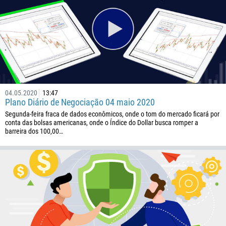
672
1268
54
374
ME LIGUE DE VOLTA
297
61
04.05.2020
13:47
43
Plano Diário de Negociação 04 maio 2020
Segunda-feira fraca de dados econômicos, onde o tom do mercado ficará por
994
conta das bolsas americanas, onde o Índice do Dollar busca romper a
1242
barreira dos 100,00…
973
880
1246
375
32
501