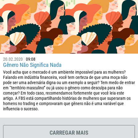
225
385
53
357
420
45
253
20.02.2020
09:08
Gênero Não Significa Nada
1767
Você acha que o mercado é um ambiente impossível para as mulheres?
1809
Falando em indústria financeira, você tem certeza de que uma moça não
pode ser uma adversária digna ou um exemplo a seguir? Tem medo de entrar
593
em “território masculino” ou já usou o gênero como desculpa para não
começar? Em todo caso, recomendamos fortemente que você leia este
20
artigo. A FBS está compartilhando histórias de mulheres que superaram os
503
homens no trading e comprovaram que gênero não é uma variável que
influencia o sucesso.
240
291
372
CARREGAR MAIS