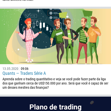
Ligue de volta
Número de telefone
1
93
Agende uma chamada
13.05.2020
09:06
355
00:00
23:00
—
Quants — Traders Série A
213
Aprenda sobre o trading quantitativo e veja se você pode fazer parte da liga
Insira seu e-mail
dos que ganham cerca de US$150.000 por ano. Será que você é capaz de ser
1684
um desses mestres das finanças?
376
244
Insira seu comentário, se necessário
1264