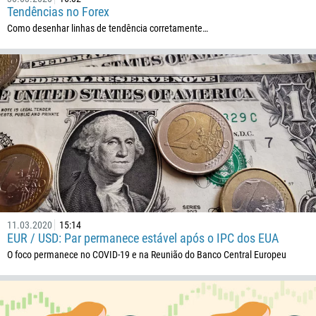
Tendências no Forex
238
Como desenhar linhas de tendência corretamente…
1345
236
235
56
86
61
61
57
269
11.03.2020
15:14
242
EUR / USD: Par permanece estável após o IPC dos EUA
243
O foco permanece no COVID-19 e na Reunião do Banco Central Europeu
682
506