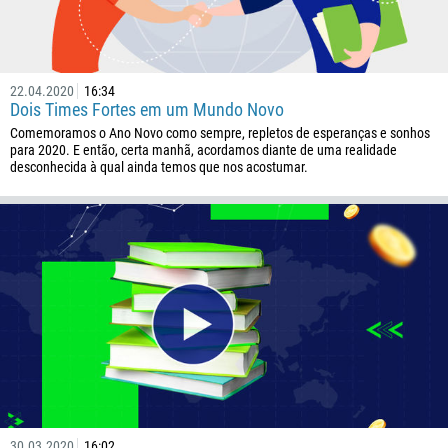
229
1441
975
22.04.2020
16:34
Dois Times Fortes em um Mundo Novo
591
Comemoramos o Ano Novo como sempre, repletos de esperanças e sonhos
387
para 2020. E então, certa manhã, acordamos diante de uma realidade
desconhecida à qual ainda temos que nos acostumar.
267
55
246
673
359
226
257
855
237
1
30.03.2020
16:02