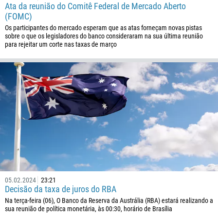
Ata da reunião do Comitê Federal de Mercado Aberto
(FOMC)
Os participantes do mercado esperam que as atas forneçam novas pistas
sobre o que os legisladores do banco consideraram na sua última reunião
para rejeitar um corte nas taxas de março
Ligue de volta
Número de telefone
1
93
Agende uma chamada
355
00:00
23:00
—
213
05.02.2024
23:21
Insira seu e-mail
Decisão da taxa de juros do RBA
1684
Na terça-feira (06), O Banco da Reserva da Austrália (RBA) estará realizando a
376
sua reunião de política monetária, às 00:30, horário de Brasília