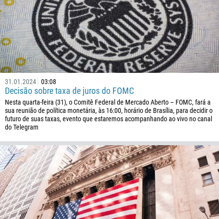
32
501
229
1441
975
591
31.01.2024
03:08
Decisão sobre taxa de juros do FOMC
387
Nesta quarta-feira (31), o Comitê Federal de Mercado Aberto – FOMC, fará a
267
sua reunião de política monetária, às 16:00, horário de Brasília, para decidir o
futuro de suas taxas, evento que estaremos acompanhando ao vivo no canal
55
do Telegram
246
673
359
226
257
855