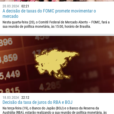
20.03.2024
02:21
A decisão de taxas do FOMC promete movimentar o
mercado
Nesta quarta-feira (20), o Comitê Federal de Mercado Aberto – FOMC, fará a
sua reunião de política monetária, às 15:00, horário de Brasília.
18.03.2024
22:12
Decisão da taxa de juros do RBA e BOJ
Na terça-feira (19), o Banco do Japão (BOJ) e o Banco da Reserva da
Austrália (RBA), estarão realizando a sua reunião de política monetária, às