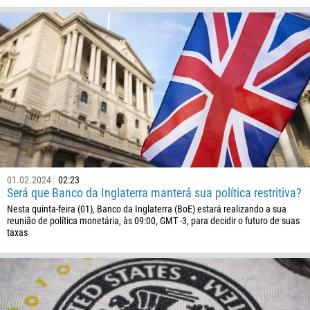
244
Insira seu comentário, se necessário
1264
672
1268
54
374
ME LIGUE DE VOLTA
297
61
43
01.02.2024
02:23
994
Será que Banco da Inglaterra manterá sua política restritiva?
Nesta quinta-feira (01), Banco da Inglaterra (BoE) estará realizando a sua
1242
reunião de política monetária, às 09:00, GMT -3, para decidir o futuro de suas
973
taxas
880
1246
375