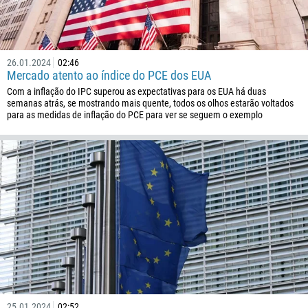
237
1
238
26.01.2024
02:46
1345
Mercado atento ao índice do PCE dos EUA
Com a inflação do IPC superou as expectativas para os EUA há duas
236
semanas atrás, se mostrando mais quente, todos os olhos estarão voltados
235
para as medidas de inflação do PCE para ver se seguem o exemplo
56
86
61
61
57
269
242
243
682
25.01.2024
02:52