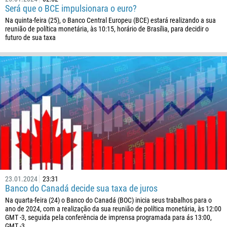
Será que o BCE impulsionara o euro?
506
Na quinta-feira (25), o Banco Central Europeu (BCE) estará realizando a sua
225
reunião de política monetária, às 10:15, horário de Brasília, para decidir o
futuro de sua taxa
385
53
357
420
45
253
1767
1809
593
20
23.01.2024
23:31
Banco do Canadá decide sua taxa de juros
503
Na quarta-feira (24) o Banco do Canadá (BOC) inicia seus trabalhos para o
ano de 2024, com a realização da sua reunião de política monetária, às 12:00
240
GMT -3, seguida pela conferência de imprensa programada para ás 13:00,
291
GMT -3…